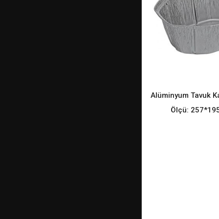
Alüminyum Tavuk K
READ M
Ölçü: 257*1