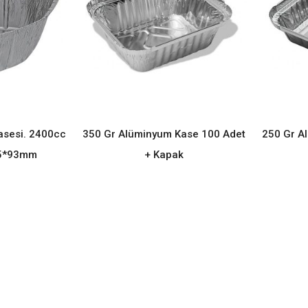
asesi. 2400cc
350 Gr Alüminyum Kase 100 Adet
250 Gr A
ORE
READ MORE
95*93mm
+ Kapak