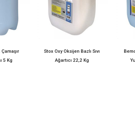
t Çamaşır
Stox Oxy Oksijen Bazlı Sıvı
Bemo
ORE
READ MORE
ı 5 Kg
Ağartıcı 22,2 Kg
Yu