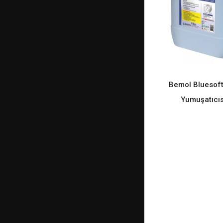
Bemol Bluesof
READ M
Yumuşatıcıs