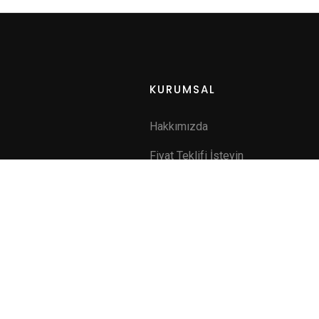
KURUMSAL
Hakkımızda
Fiyat Teklifi İsteyin
a
İletişim
ik
lıdır.
Mavis Agency