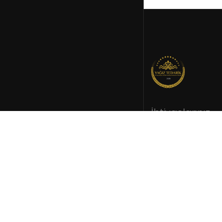
İhtiyaçlarınız
doğrultusund
kurumsal tedar
© 2022 Tüm hakkı sak