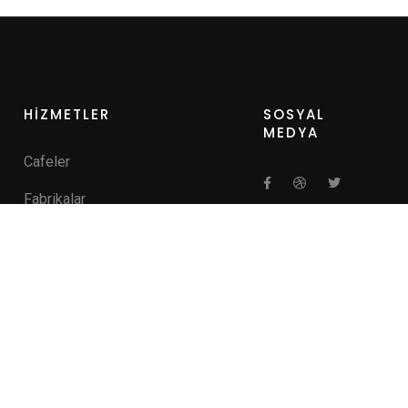
HİZMETLER
SOSYAL
MEDYA
Cafeler
Fabrikalar
Hastaneler
Kamu Kurumları
Kişisel Verilerin Korunması