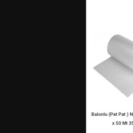
Balonlu (Pat Pat ) 
READ M
x 50 Mt 3