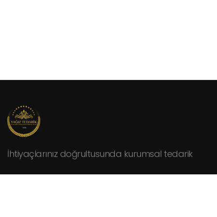
İhtiyaçlarınız doğrultusunda kurumsal tedarik
KURUMSAL
Hakkımızda
Fiyat Teklifi İsteyin