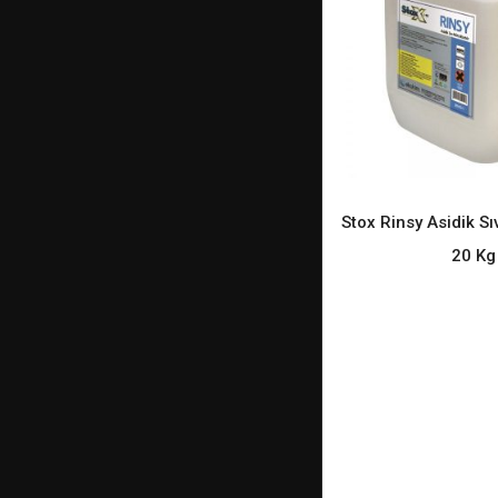
Stox Rinsy Asidik Sı
READ M
20 Kg