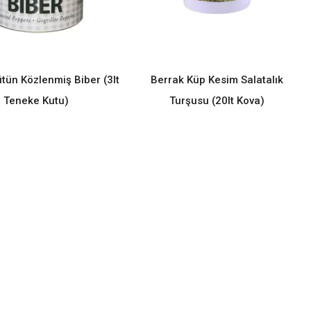
tün Közlenmiş Biber (3lt
Berrak Küp Kesim Salatalık
READ MORE
READ MORE
Teneke Kutu)
Turşusu (20lt Kova)