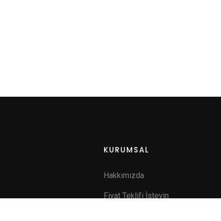
KURUMSAL
Hakkımızda
Fiyat Teklifi İsteyin
a
İletişim