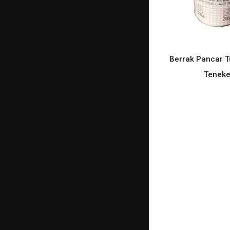
Berrak Pancar Tu
READ M
Teneke