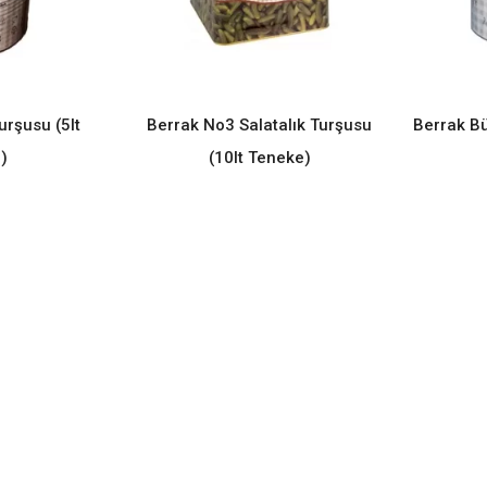
rşusu (5lt
Berrak No3 Salatalık Turşusu
Berrak Bü
ORE
READ MORE
)
(10lt Teneke)