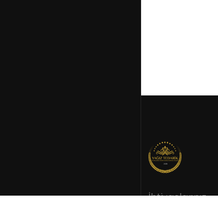
İhtiyaçlarınız
doğrultusund