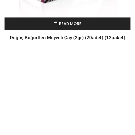
READ MORE
Doğuş Böğürtlen Meyveli Çay (2gr) (20adet) (12paket)