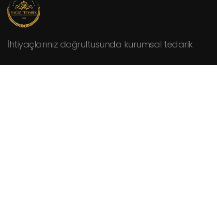
İhtiyaçlarınız doğrultusunda kurumsal tedarik
KURUMSAL
Hakkımızda
Fiyat Teklifi İsteyin
İletişim
HİZMETLER
Cafeler
Fabrikalar
Hastaneler