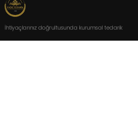
İhtiyaçlarınız doğrultusunda kurumsal tedarik
KURUMSAL
Hakkımızda
Fiyat Teklifi İsteyin
İletişim
HİZMETLER
Cafeler
Fabrikalar
Hastaneler