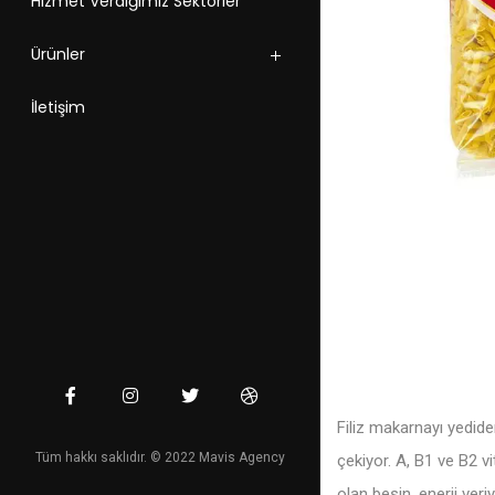
Hizmet Verdiğimiz Sektörler
Ürünler
İletişim
Filiz makarnayı yedide
Tüm hakkı saklıdır. © 2022 Mavis Agency
çekiyor. A, B1 ve B2 
olan besin, enerji veriy