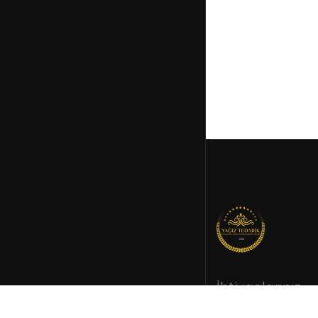
İhtiyaçlarınız
doğrultusund