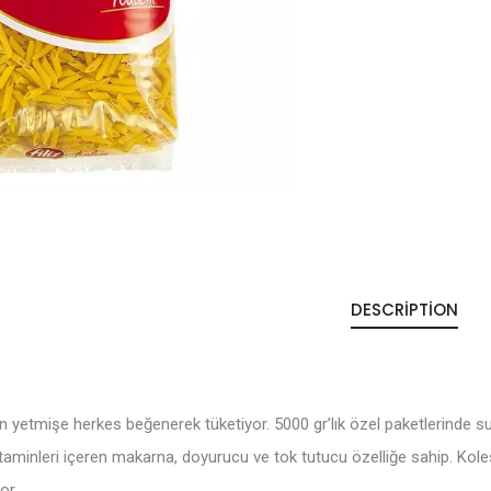
DESCRIPTION
n yetmişe herkes beğenerek tüketiyor. 5000 gr’lık özel paketlerinde sun
vitaminleri içeren makarna, doyurucu ve tok tutucu özelliğe sahip. K
or.