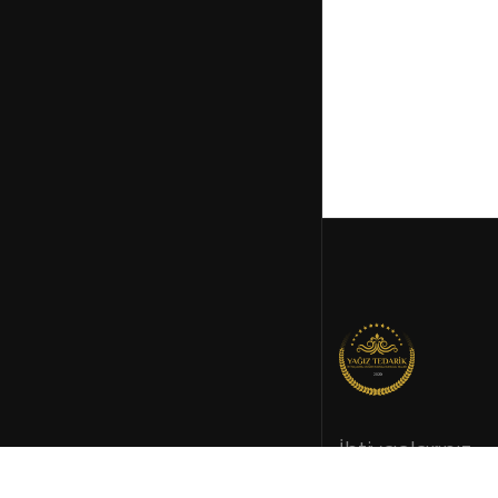
İhtiyaçlarınız
doğrultusund