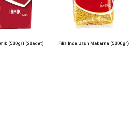
İrmik (500gr) (20adet)
Filiz İnce Uzun Makarna (5000gr)
READ MORE
READ MORE