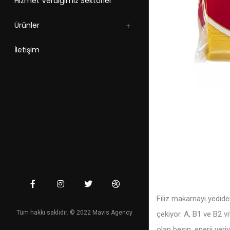
Hizmet Verdiğimiz Sektörler
Ürünler
İletişim
Filiz makarnayı yedide
Tüm hakkı saklıdır. © 2022 Mavis Agency
çekiyor. A, B1 ve B2 
olan besin, enerji veriy