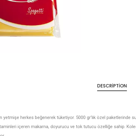
DESCRIPTION
n yetmişe herkes beğenerek tüketiyor. 5000 gr’lık özel paketlerinde sun
vitaminleri içeren makarna, doyurucu ve tok tutucu özelliğe sahip. K
or.