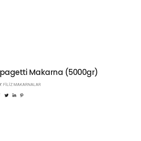
z Spagetti Makarna (5000gr)
Y:
FILIZ MAKARNALAR