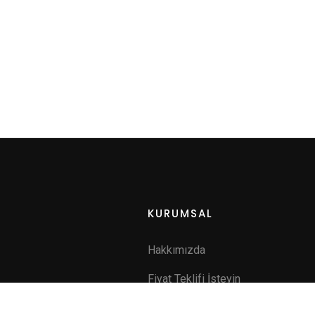
KURUMSAL
Hakkımızda
Fiyat Teklifi İsteyin
a
İletişim