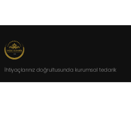
İhtiyaçlarınız doğrultusunda kurumsal tedarik
KURUMSAL
Hakkımızda
Fiyat Teklifi İsteyin
İletişim