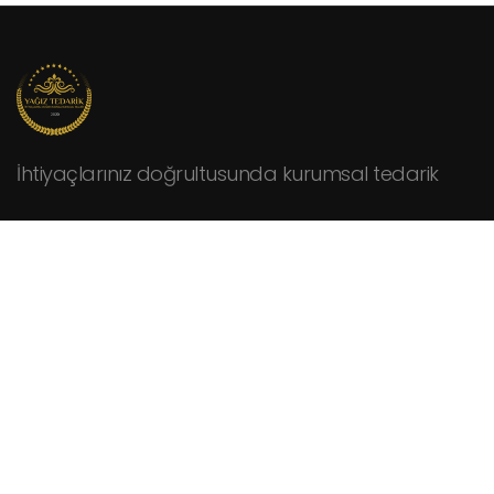
İhtiyaçlarınız doğrultusunda kurumsal tedarik
KURUMSAL
Hakkımızda
Fiyat Teklifi İsteyin
İletişim
HİZMETLER
Cafeler