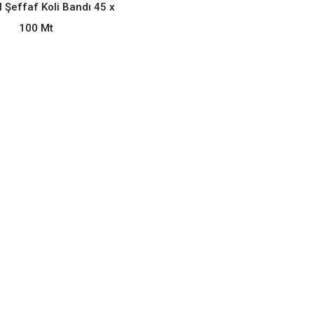
READ MORE
l Şeffaf Koli Bandı 45 x
100 Mt