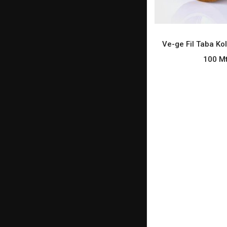
Ve-ge Fil Taba Kol
READ M
100 M