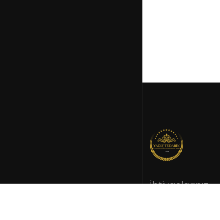
İhtiyaçlarınız
doğrultusund