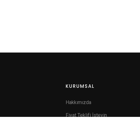
KURUMSAL
Hakkımızda
Fiyat Teklifi İsteyin
a
İletişim