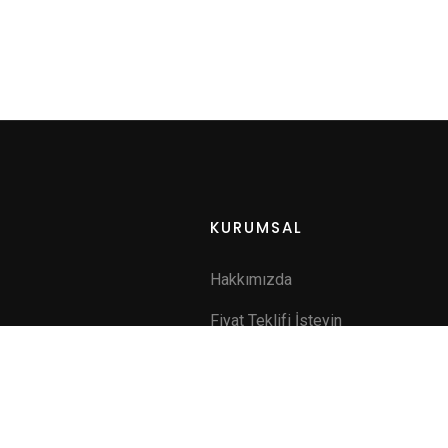
KURUMSAL
Hakkımızda
Fiyat Teklifi İsteyin
a
İletişim
ik