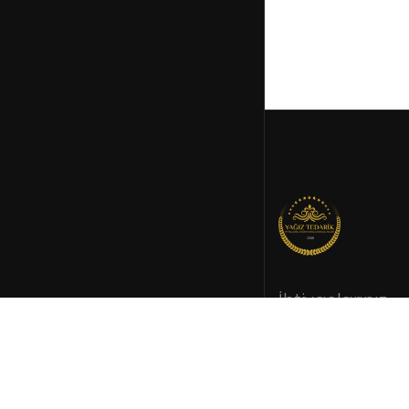
İhtiyaçlarınız
doğrultusund
kurumsal tedar