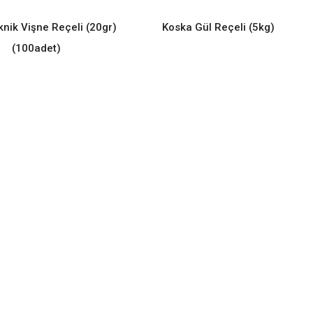
knik Vişne Reçeli (20gr)
Koska Gül Reçeli (5kg)
READ MORE
READ MORE
(100adet)