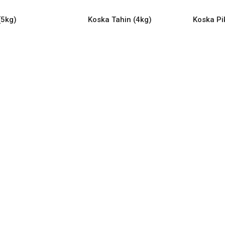
(5kg)
Koska Tahin (4kg)
Koska Pi
ORE
READ MORE