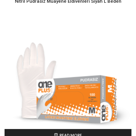
Nitril Pudrasız Muayene Eldivenleri Siyah L Beden
READ MORE