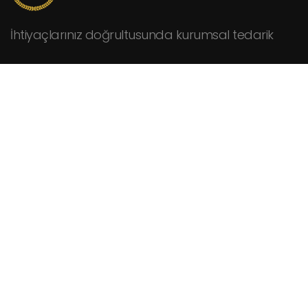
İhtiyaçlarınız doğrultusunda kurumsal tedarik
KURUMSAL
Hakkımızda
Fiyat Teklifi İsteyin
İletişim
HİZMETLER
Cafeler
Fabrikalar
Hastaneler
Kamu Kurumları