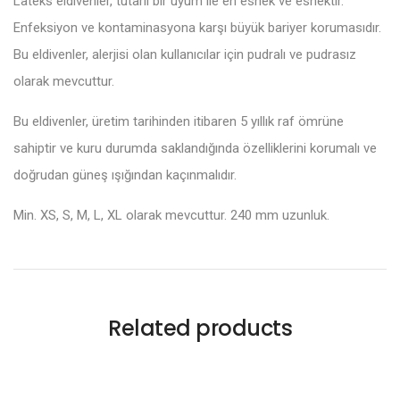
Lateks eldivenler, tutarlı bir uyum ile en esnek ve esnektir.
Enfeksiyon ve kontaminasyona karşı büyük bariyer korumasıdır.
Bu eldivenler, alerjisi olan kullanıcılar için pudralı ve pudrasız
olarak mevcuttur.
Bu eldivenler, üretim tarihinden itibaren 5 yıllık raf ömrüne
sahiptir ve kuru durumda saklandığında özelliklerini korumalı ve
doğrudan güneş ışığından kaçınmalıdır.
Min. XS, S, M, L, XL olarak mevcuttur. 240 mm uzunluk.
Related products