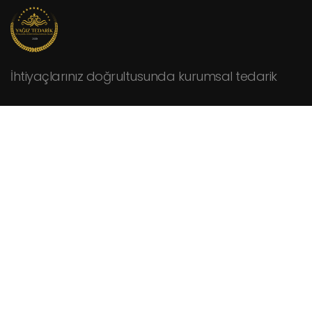
İhtiyaçlarınız doğrultusunda kurumsal tedarik
KURUMSAL
Hakkımızda
Fiyat Teklifi İsteyin
İletişim
HİZMETLER
Cafeler
Fabrikalar