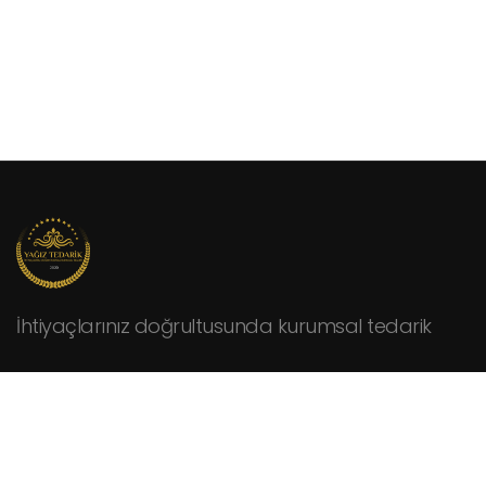
İhtiyaçlarınız doğrultusunda kurumsal tedarik
KURUMSAL
Hakkımızda
Fiyat Teklifi İsteyin