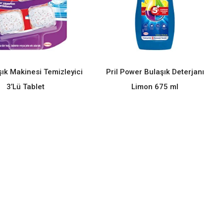
şık Makinesi Temizleyici
Pril Power Bulaşık Deterjanı
READ MORE
READ MORE
3’Lü Tablet
Limon 675 ml