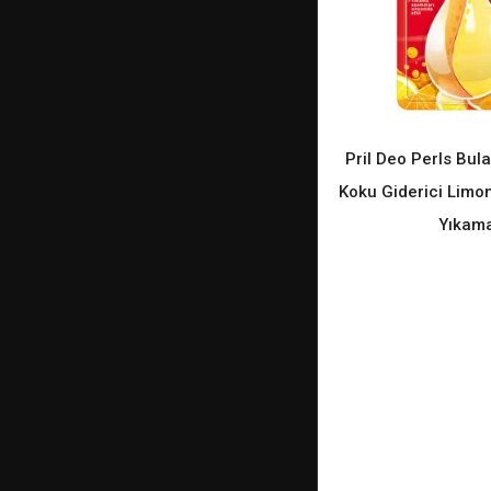
Pril Deo Perls Bul
READ M
Koku Giderici Limo
Yıkam