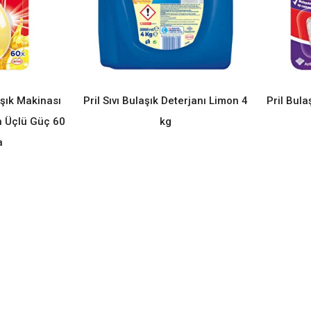
aşık Makinası
Pril Sıvı Bulaşık Deterjanı Limon 4
Pril Bula
ORE
READ MORE
n Üçlü Güç 60
kg
a