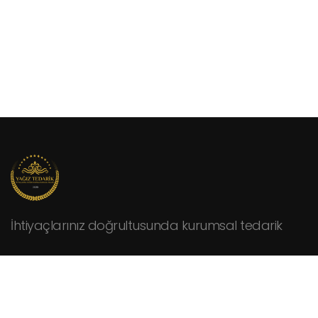
İhtiyaçlarınız doğrultusunda kurumsal tedarik
KURUMSAL
Hakkımızda
Fiyat Teklifi İsteyin