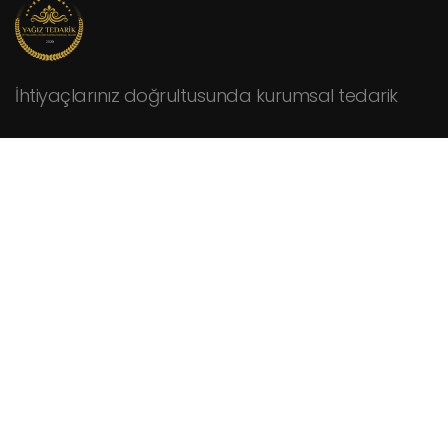
İhtiyaçlarınız doğrultusunda kurumsal tedarik
KURUMSAL
Hakkımızda
Fiyat Teklifi İsteyin
İletişim
HİZMETLER
Cafeler
Fabrikalar
Hastaneler