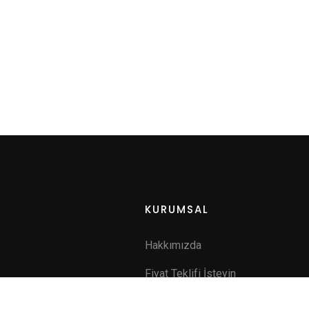
KURUMSAL
Hakkımızda
Fiyat Teklifi İsteyin
a
İletişim