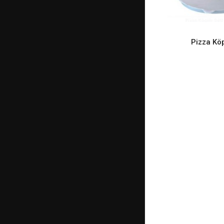
READ M
Pizza Kö