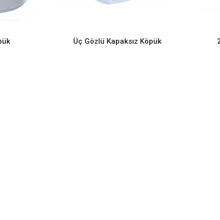
ORE
READ MORE
pük
Üç Gözlü Kapaksız Köpük