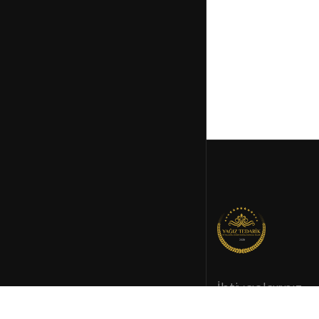
İhtiyaçlarınız
doğrultusund