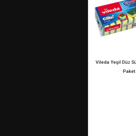
Vileda Yeşil Düz Sü
READ M
Paket