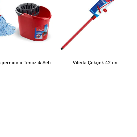
upermocio Temizlik Seti
Vileda Çekçek 42 cm
READ MORE
READ MORE