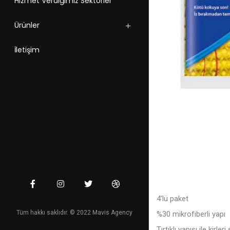
Hizmet Verdiğimiz Sektörler
Ürünler
İletişim
4’lü paket
Tüm hakkı saklıdır. © 2022 Mavis Agency
%30 mikrofiberli yapı
Tırtıklı yapısı ile kirler