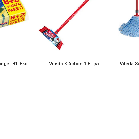
nger 8’li Eko
Vileda 3 Action 1 Fırça
Vileda S
ORE
READ MORE