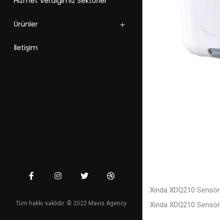
Hizmet Verdiğimiz Sektörler
Ürünler
İletişim
Xinda XDQ210 Sensörl
Tüm hakkı saklıdır. © 2022 Mavis Agency
Xinda XDQ210 Sensörl