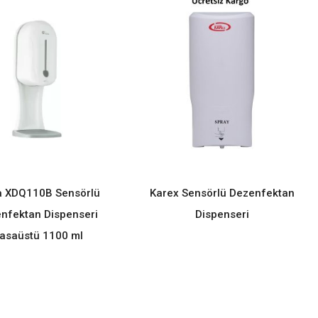
a XDQ110B Sensörlü
Karex Sensörlü Dezenfektan
READ MORE
READ MORE
nfektan Dispenseri
Dispenseri
asaüstü 1100 ml