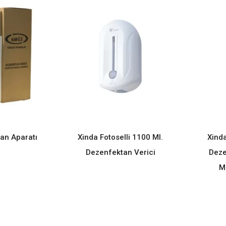
an Aparatı
Xinda Fotoselli 1100 Ml.
Xind
ORE
READ MORE
Dezenfektan Verici
Deze
M