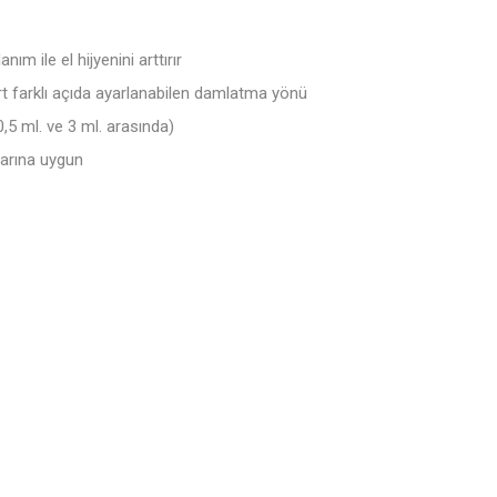
nım ile el hijyenini arttırır
rt farklı açıda ayarlanabilen damlatma yönü
,5 ml. ve 3 ml. arasında)
larına uygun