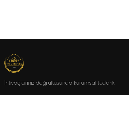
İhtiyaçlarınız doğrultusunda kurumsal tedarik
KURUMSAL
Hakkımızda
Fiyat Teklifi İsteyin