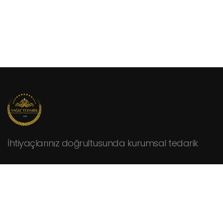
İhtiyaçlarınız doğrultusunda kurumsal tedarik
KURUMSAL
Hakkımızda
Fiyat Teklifi İsteyin