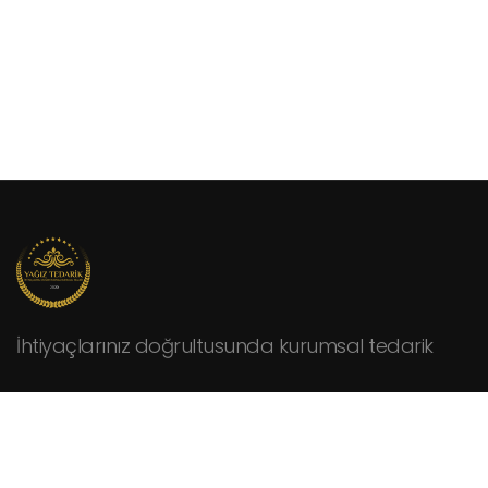
İhtiyaçlarınız doğrultusunda kurumsal tedarik
KURUMSAL
Hakkımızda
Fiyat Teklifi İsteyin