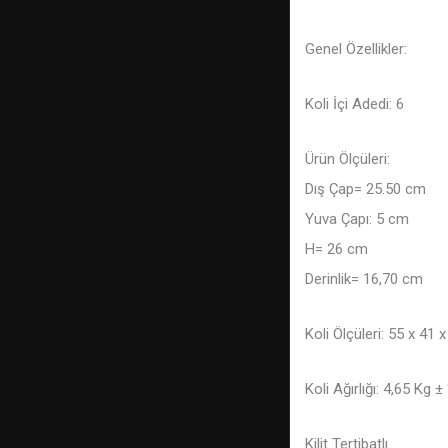
Genel Özellikler:
Koli İçi Adedi: 6
Ürün Ölçüleri:
Dış Çap= 25.50 cm
Yuva Çapı: 5 cm
H= 26 cm
Derinlik= 16,70 cm
Koli Ölçüleri: 55 x 41 
Koli Ağırlığı: 4,65 Kg 
Kilit Tertibatlı.