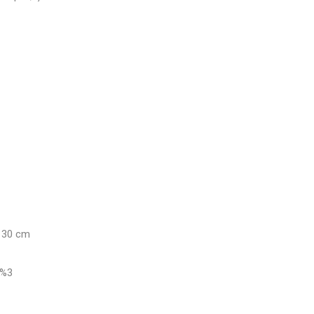
x 30 cm
± %3