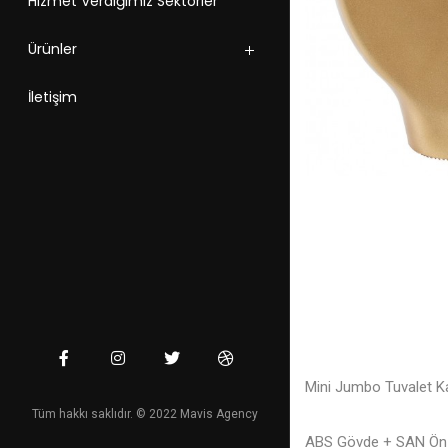
Hizmet Verdiğimiz Sektörler
Ürünler
İletişim
Mini Jumbo Tuvalet Ka
Tüm hakkı saklıdır. © 2022 Mavis Agency
ABS Gövde + SAN Ön 