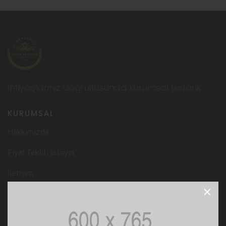
İhtiyaçlarınız doğrultusunda kurumsal tedarik
KURUMSAL
Hakkımızda
Fiyat Teklifi İsteyin
İletişim
×
HİZMETLER
Cafeler