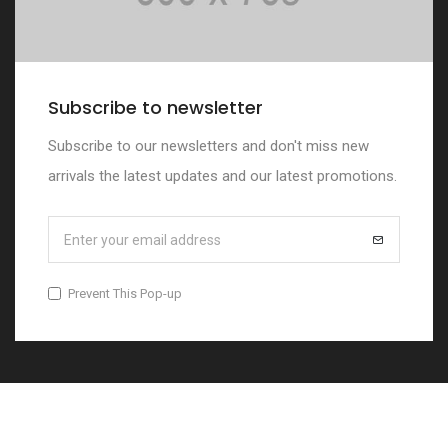
Fabrikalar
Hastaneler
Subscribe to newsletter
Kamu Kurumları
Subscribe to our newsletters and don't miss new
SOSYAL MEDYA
arrivals the latest updates and our latest promotions.
© 2022 Tüm hakkı saklıdır.
Mavis Agency
Prevent This Pop-up
Kişisel Verilerin Korunması