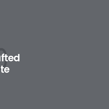
afted
te