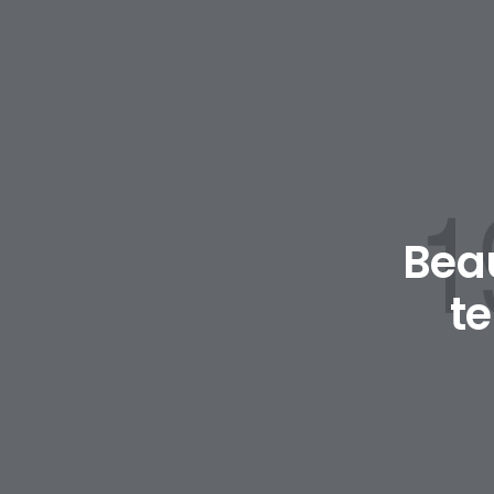
Beau
t