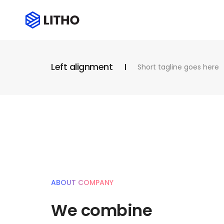
Left alignment
Short tagline goes here
ABOUT COMPANY
We combine